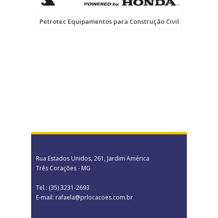
Petrotec Equipamentos para Construção Civil
Rua Estados Unidos, 261, Jardim América
Três Corações - MG
Tel.: (35) 3231-2693
E-mail: rafaela@prlocacoes.com.br